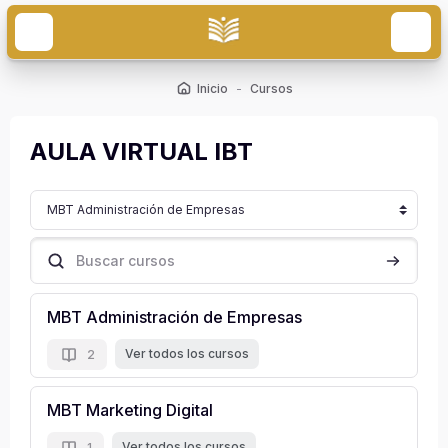
Saltar al contenido principal
Inicio
Cursos
AULA VIRTUAL IBT
Categorías
Buscar cursos
Buscar cu
MBT Administración de Empresas
Ver todos los cursos
2
MBT Marketing Digital
Ver todos los cursos
1