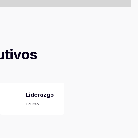
utivos
Liderazgo
1 curso