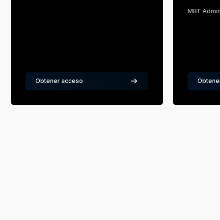
IBT EDU
IB
MBT Admin
Profesor
Pr
Obtener acceso
Obtene