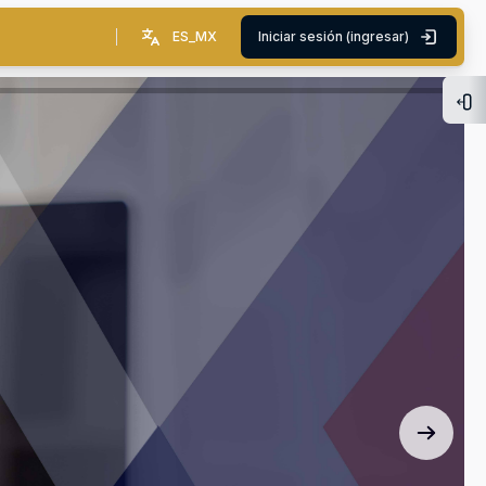
ES_MX
Iniciar sesión (ingresar)
Abr