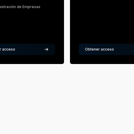
T EDU
istración de Empresas
ofesor
r acceso
Obtener acceso