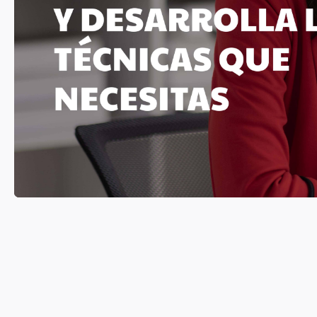
INGRES
Conoce los prog