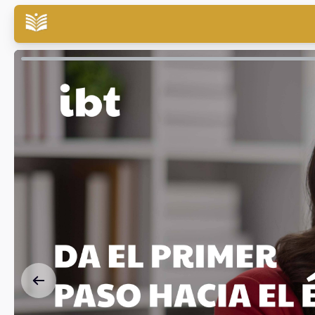
Saltar al contenido principal
Todos los cursos
Blog
Conócenos
F
LA ME
PLATAFO
APRENDIZAJ
OBTEN TU DIPLOMADO 
MESES